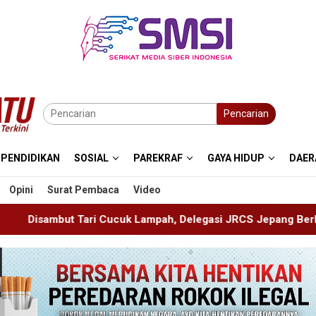
Pencarian
PENDIDIKAN
SOSIAL
PAREKRAF
GAYA HIDUP
DAER
Opini
Surat Pembaca
Video
 Lampah, Delegasi JRCS Jepang Berbagi Pengetahuan di SDN P