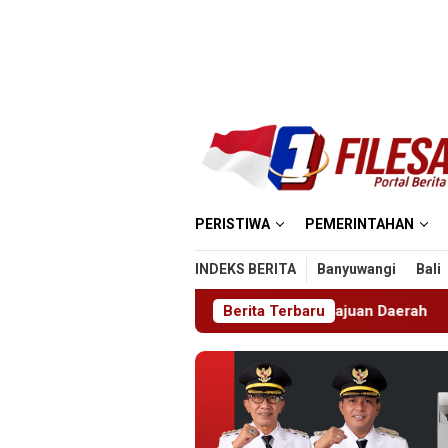
Loncat
ke
konten
PERISTIWA
PEMERINTAHAN
INDEKS BERITA
Banyuwangi
Bali
asi Penuh untuk Kemajuan Daerah
Berita Terbaru
Disambut Tari Cucuk