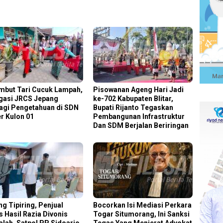
mbut Tari Cucuk Lampah,
Pisowanan Ageng Hari Jadi
gasi JRCS Jepang
ke-702 Kabupaten Blitar,
agi Pengetahuan di SDN
Bupati Rijanto Tegaskan
r Kulon 01
Pembangunan Infrastruktur
Dan SDM Berjalan Beriringan
ng Tipiring, Penjual
Bocorkan Isi Mediasi Perkara
s Hasil Razia Divonis
Togar Situmorang, Ini Sanksi