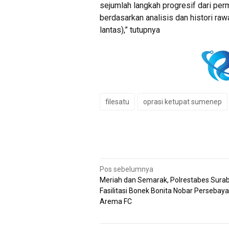
sejumlah langkah progresif dari per
berdasarkan analisis dan histori raw
lantas),” tutupnya
filesatu
oprasi ketupat sumenep
Navigasi
Pos sebelumnya
Meriah dan Semarak, Polrestabes Sura
pos
Fasilitasi Bonek Bonita Nobar Persebaya
Arema FC