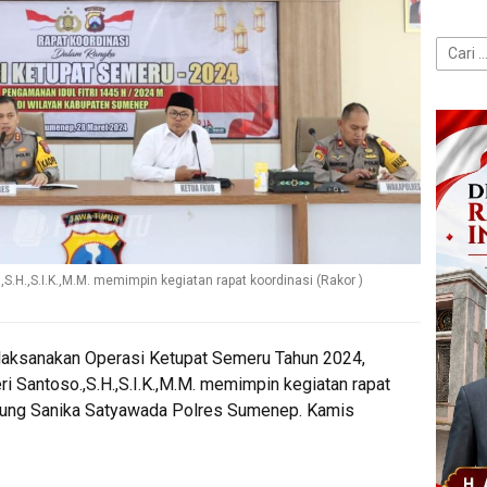
Cari
untuk:
S.H.,S.I.K.,M.M. memimpin kegiatan rapat koordinasi (Rakor )
ilaksanakan Operasi Ketupat Semeru Tahun 2024,
 Santoso.,S.H.,S.I.K.,M.M. memimpin kegiatan rapat
Gedung Sanika Satyawada Polres Sumenep. Kamis