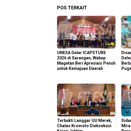
POS TERKAIT
‎UNESA Gelar ICAPSTURE
Disa
2026 di Sarangan, Wabup
Dele
Magetan Beri Apresiasi Penuh
Berb
untuk Kemajuan Daerah
Puge
Terbukti Langgar UU Merek,
Sida
Chalas Kromoto Dieksekusi
Mira