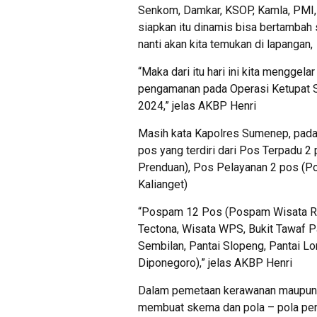
Senkom, Damkar, KSOP, Kamla, PMI, 
siapkan itu dinamis bisa bertambah
nanti akan kita temukan di lapangan,
“Maka dari itu hari ini kita mengge
pengamanan pada Operasi Ketupat Se
2024,” jelas AKBP Henri
Masih kata Kapolres Sumenep, pada
pos yang terdiri dari Pos Terpadu 2
Prenduan), Pos Pelayanan 2 pos (Po
Kalianget)
“Pospam 12 Pos (Pospam Wisata Rel
Tectona, Wisata WPS, Bukit Tawaf P
Sembilan, Pantai Slopeng, Pantai L
Diponegoro),” jelas AKBP Henri
Dalam pemetaan kerawanan maupun k
membuat skema dan pola – pola pen