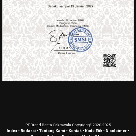
PT Brend Berita Cakrawala Copyright@2020-2025
Index
•
Redaksi
•
Tentang Kami
•
Kontak
•
Kode Etik
•
Disclaimer
•