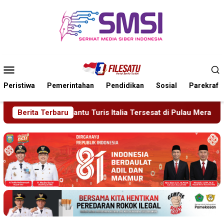
Loncat
ke
konten
Menu
Mobile
Peristiwa
Pemerintahan
Pendidikan
Sosial
Parekraf
Italia Tersesat di Pulau Merah Banyuwangi
Berita Terbaru
Polsek Jengg