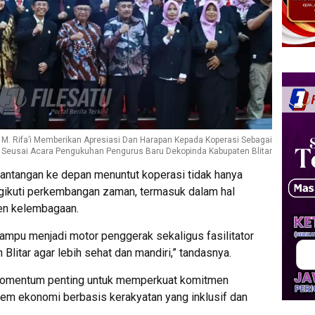
r M. Rifa’i Memberikan Apresiasi Dan Harapan Kepada Koperasi Sebagai
, Seusai Acara Pengukuhan Pengurus Baru Dekopinda Kabupaten Blitar
tantangan ke depan menuntut koperasi tidak hanya
engikuti perkembangan zaman, termasuk dalam hal
men kelembagaan.
ampu menjadi motor penggerak sekaligus fasilitator
Blitar agar lebih sehat dan mandiri,” tandasnya.
 momentum penting untuk memperkuat komitmen
 ekonomi berbasis kerakyatan yang inklusif dan