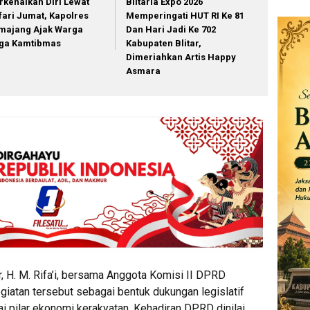
rkenalkan Diri Lewat
Blitaria Expo 2026
fari Jumat, Kapolres
Memperingati HUT RI Ke 81
majang Ajak Warga
Dan Hari Jadi Ke 702
ga Kamtibmas
Kabupaten Blitar,
Dimeriahkan Artis Happy
Asmara
, H. M. Rifa’i, bersama Anggota Komisi II DPRD
egiatan tersebut sebagai bentuk dukungan legislatif
 pilar ekonomi kerakyatan. Kehadiran DPRD dinilai