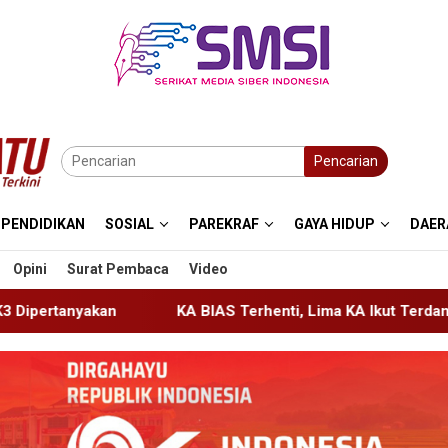
Pencarian
PENDIDIKAN
SOSIAL
PAREKRAF
GAYA HIDUP
DAER
Opini
Surat Pembaca
Video
 BIAS Terhenti, Lima KA Ikut Terdampak, KAI Daop 7 Gerak Cep