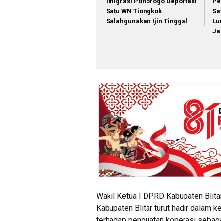
Imigrasi Ponorogo Deportasi
Pe
Satu WN Tiongkok
Sa
Salahgunakan Ijin Tinggal
Lu
Ja
Wakil Ketua I DPRD Kabupaten Blitar
Kabupaten Blitar turut hadir dalam k
terhadap penguatan koperasi sebagai