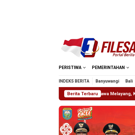
Loncat
ke
konten
PERISTIWA
PEMERINTAHAN
INDEKS BERITA
Banyuwangi
Bali
N 5 Madiun: Satu Nyawa Melayang, K3 Dipertanyakan
Berita Terbaru
KA