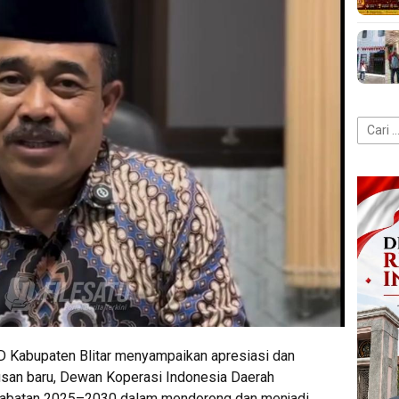
Cari
untuk:
Kabupaten Blitar menyampaikan apresiasi dan
san baru, Dewan Koperasi Indonesia Daerah
 jabatan 2025–2030 dalam mendorong dan menjadi