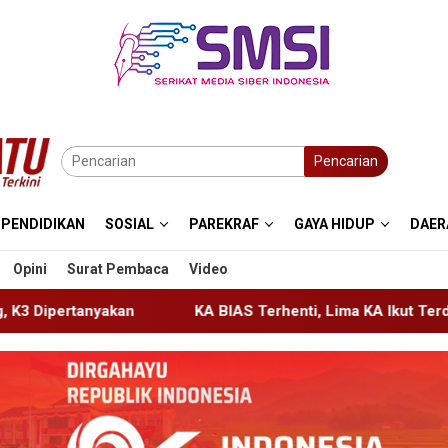
Pencarian
PENDIDIKAN
SOSIAL
PAREKRAF
GAYA HIDUP
DAER
Opini
Surat Pembaca
Video
KA BIAS Terhenti, Lima KA Ikut Terdampak, KAI Daop 7 Gerak 