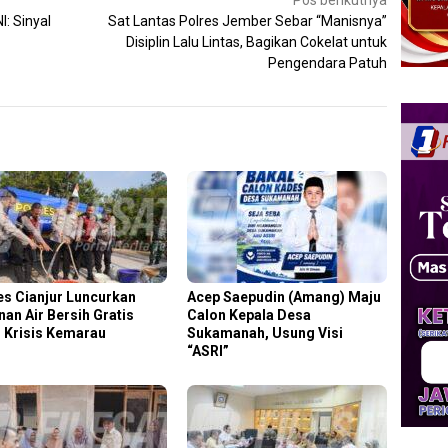
Pos berikutnya
: Sinyal
Sat Lantas Polres Jember Sebar “Manisnya”
Disiplin Lalu Lintas, Bagikan Cokelat untuk
Pengendara Patuh
es Cianjur Luncurkan
Acep Saepudin (Amang) Maju
nan Air Bersih Gratis
Calon Kepala Desa
i Krisis Kemarau
Sukamanah, Usung Visi
“ASRI”