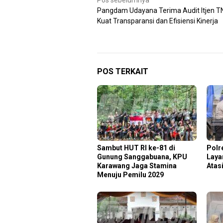
Navigasi
Pos sebelumnya
Pangdam Udayana Terima Audit Itjen TNI
pos
Kuat Transparansi dan Efisiensi Kinerja
POS TERKAIT
Sambut HUT RI ke-81 di
Polr
Gunung Sanggabuana, KPU
Laya
Karawang Jaga Stamina
Atas
Menuju Pemilu 2029