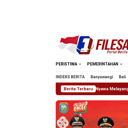
Loncat
ke
konten
PERISTIWA
PEMERINTAHAN
INDEKS BERITA
Banyuwangi
Bali
 MIN 5 Madiun: Satu Nyawa Melayang, K3 Dipertanyakan
Berita Terbaru