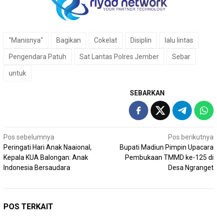
"Manisnya"
Bagikan
Cokelat
Disiplin
lalu lintas
Pengendara Patuh
Sat Lantas Polres Jember
Sebar
untuk
SEBARKAN
Navigasi
Pos sebelumnya
Pos berikutnya
Peringati Hari Anak Naaional,
Bupati Madiun Pimpin Upacara
pos
Kepala KUA Balongan: Anak
Pembukaan TMMD ke-125 di
Indonesia Bersaudara
Desa Ngranget
POS TERKAIT