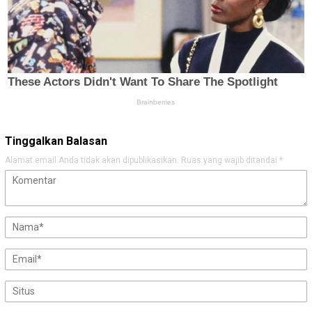
Tinggalkan Balasan
Alamat email Anda tidak akan dipublikasikan.
Ruas yang wajib ditandai
*