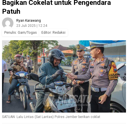
Bagikan Cokelat untuk Pengendara
Patuh
Ryan Karawang
23 Juli 2025 | 12:24
Penulis: Gam/Togas
Editor: Redaksi
SATUAN Lalu Lintas (Sat Lantas) Polres Jember berikan coklat