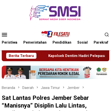
Loncat
ke
konten
Menu
Mobile
Peristiwa
Pemerintahan
Pendidikan
Sosial
Parekraf
 Dentim Hadiri Pelepasan Purna Tugas Danramil 1611-01/Dentim,
Berita Terbaru
Beranda
Daerah
Jawa Timur
Jember
Sat Lantas Polres Jember Sebar
“Manisnya” Disiplin Lalu Lintas,