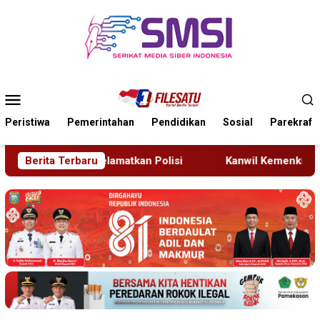
Loncat
ke
konten
Menu
Mobile
Peristiwa
Pemerintahan
Pendidikan
Sosial
Parekraf
Berita Terbaru
Kanwil Kemenkum Bali Semarakkan Hari Pengayoman ke