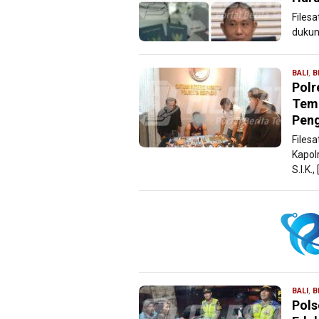
Files
dukun
BALI
,
B
Polr
Temu
Pen
Files
Kapol
S.I.K., 
BALI
,
B
Pols