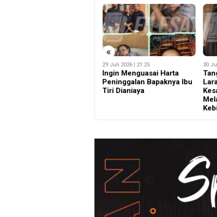
«
29 Juli 2026 | 21:25
30 Juli 2026 | 14:30
21 Ju
Ingin Menguasai Harta
Tanggapan Aktris Kirana
Bel
Peninggalan Bapaknya Ibu
Larasati Kemiskinan Bukan
Pid
Tiri Dianiaya
Kesalahan Keluarga
KUH
Melainkan Dampak
Pen
Kebijakan Pemerintah
Kel