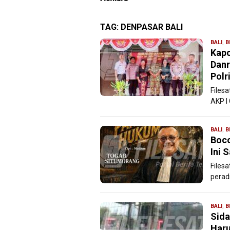
TAG:
DENPASAR BALI
BALI
,
B
Kapo
Danr
Polr
Files
AKP I
BALI
,
B
Boco
Ini 
Filesa
perad
BALI
,
B
Sida
Haru