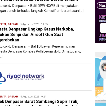
atu.co.id, Denpasar – Bali | DPW NCW Bali menyatakan
gan penuh terhadap langkah Komisi Pemberantasan […]
ERITA
,
DAERAH
Bentar
5 Agustus 2026 | 11:05
esta Denpasar Ungkap Kasus Narkoba,
Bali
kan Senpi dan Airsoft Gun Saat
gerebekan
atu.co.id, Denpasar – Bali | Dibawah Kepemimpinan
resta Denpasar Kombes Pol.li Leonardo D. Simatupang,
[…]
ERITA
,
DAERAH
Bentar
5 Agustus 2026 | 9:24
ek Denpasar Barat Sambangi Sopir Truk,
Bali