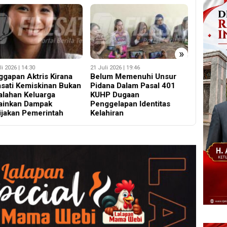
»
li 2026 | 19:46
5 Agustus 2026 | 16:20
30 Juli 2026
um Memenuhi Unsur
Bocorkan Isi Mediasi
Polisi R
ana Dalam Pasal 401
Perkara Togar Situmorang,
Kecelaka
P Dugaan
Ini Sanksi Tegas Yang
Simpang
ggelapan Identitas
Menjerat Advokat
Renon
ahiran