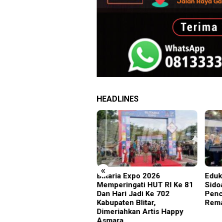
HEADLINES
«
taria Expo 2026
Edukasi Sejak Dini, Pemkab
Pimr
peringati HUT RI Ke 81
Sidoarjo Perkuat
Supo
 Hari Jadi Ke 702
Pencegahan HIV di Kalangan
Suci
upaten Blitar,
Remaja
Pela
eriahkan Artis Happy
Maks
mara