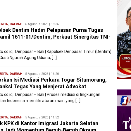
ERITA
,
DAERAH
Bentar
6 Agustus 2026 | 18:36
lsek Dentim Hadiri Pelepasan Purna Tugas
Bali
amil 1611-01/Dentim, Perkuat Sinergitas TNI-
i
atu.co.id, Denpasar – Bali | Kapolsek Denpasar Timur (Dentim)
 Gusti Ngurah Agung Udiana, […]
ERITA
,
DAERAH
Bentar
5 Agustus 2026 | 16:20
rkan Isi Mediasi Perkara Togar Situmorang,
Bali
Sanksi Tegas Yang Menjerat Advokat
tu.co.id, Denpasar – Bali | Proses mediasi di lingkungan
ilan Indonesia memiliki aturan main yang […]
ERITA
,
DAERAH
Bentar
5 Agustus 2026 | 11:52
k KPK di Kantor Imigrasi Jakarta Selatan
Bali
s Jadi Momentum Bersih-Bersih Oknum