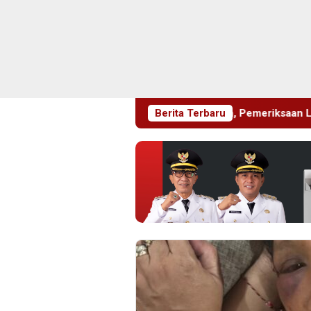
angi Dua Lembaga, Pemeriksaan Laporan Masih Berproses
Berita Terbaru