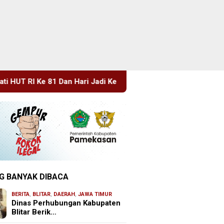
i Ke 702 Kabupaten Blitar, Dimeriahkan Artis Happy Asmara
G BANYAK DIBACA
BERITA
,
BLITAR
,
DAERAH
,
JAWA TIMUR
Dinas Perhubungan Kabupaten
Blitar Berik…