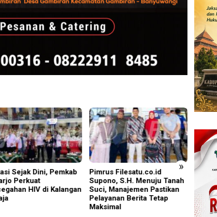
»
us Filesatu.co.id
Torehan Gemilang PT BSI:
Pelapo
no, S.H. Menuju Tanah
25 Juta Jam Kerja Bebas LTI
Lemba
, Manajemen Pastikan
Lapor
yanan Berita Tetap
imal