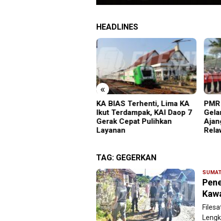
HEADLINES
«
BIAS Terhenti, Lima KA
PMR Wira SMKN 1 Jember
Imig
t Terdampak, KAI Daop 7
Gelar ABHINAYA 2026,
Satu
ak Cepat Pulihkan
Ajang Bergengsi Cetak
Sala
yanan
Relawan Muda Berprestasi
TAG:
GEGERKAN
SUMAT
Pene
Kaw
Files
Lengk