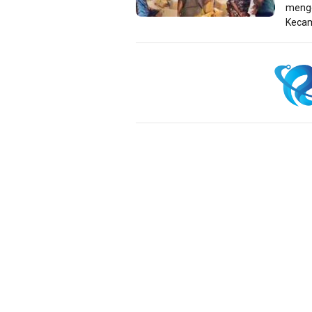
menge
Kecam