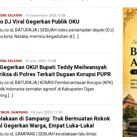
ERA SELATAN
Ryan
13 September 2025 | 0:58
o DJ Viral Gegerkan Publik OKU
Karawang
atu.co.id, BATURAJA | SEBUAH video penampilan disjoki (DJ)
bu kota, Natalia, memicu kegaduhan di […]
ERA SELATAN
Ryan
18 Juni 2025 | 16:58
Gegerkan OKU! Bupati Teddy Meilwansyah
Karawang
riksa di Polres Terkait Dugaan Korupsi PUPR
atu.co.id, BATURAJA | KOMISI Pemberantasan Korupsi (KPK)
lik Indonesia semakin agresif di Kabupaten Ogan
ing […]
TIMUR
,
SAMPANG
Ryan
18 Juni 2025 | 11:53
lakaan di Sampang: Truk Bermuatan Rokok
Karawang
al Gegerkan Warga, Empat Luka-Luka!
atu.co.id, SAMPANG | SEBUAH kecelakaan lalu lintas