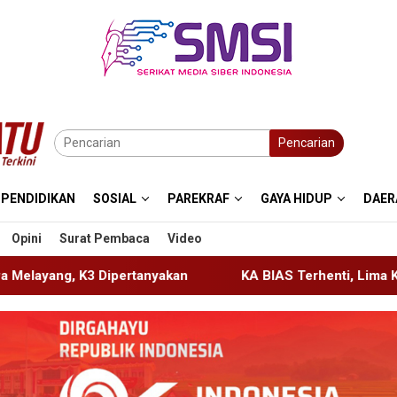
Pencarian
PENDIDIKAN
SOSIAL
PAREKRAF
GAYA HIDUP
DAER
Opini
Surat Pembaca
Video
kan
KA BIAS Terhenti, Lima KA Ikut Terdampak, KAI Da