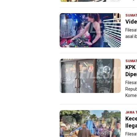
SUMAT
Vide
Files
asal i
SUMAT
KPK 
Dipe
Files
Repub
Komer
JAWA 
Kece
Ileg
Files