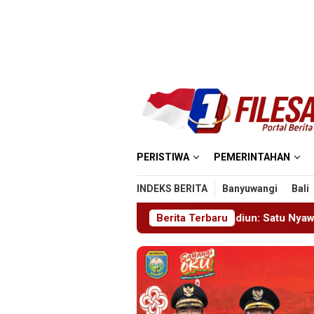
Loncat
ke
konten
PERISTIWA
PEMERINTAHAN
INDEKS BERITA
Banyuwangi
Bali
yek Masjid MIN 5 Madiun: Satu Nyawa Melayang, K3 Dipertanya
Berita Terbaru