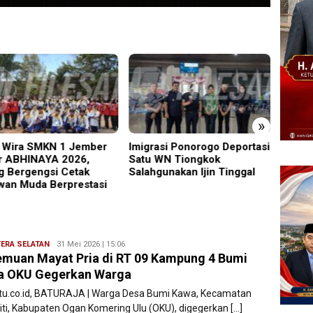
»
rasi Ponorogo Deportasi
19 Siswa Sakit Bersamaan,
Trage
 WN Tiongkok
Wartawan Sempat Terhalang
5 Mad
hgunakan Ijin Tinggal
Masuk ke Ruang UGD
Melay
ERA SELATAN
Ryan
31 Mei 2026 | 15:06
muan Mayat Pria di RT 09 Kampung 4 Bumi
Karawang
a OKU Gegerkan Warga
atu.co.id, BATURAJA | Warga Desa Bumi Kawa, Kecamatan
iti, Kabupaten Ogan Komering Ulu (OKU), digegerkan […]