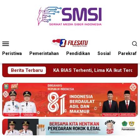
Loncat
ke
konten
Menu
Mobile
Peristiwa
Pemerintahan
Pendidikan
Sosial
Parekraf
, Lima KA Ikut Terdampak, KAI Daop 7 Gerak Cepat Pulihkan L
Berita Terbaru