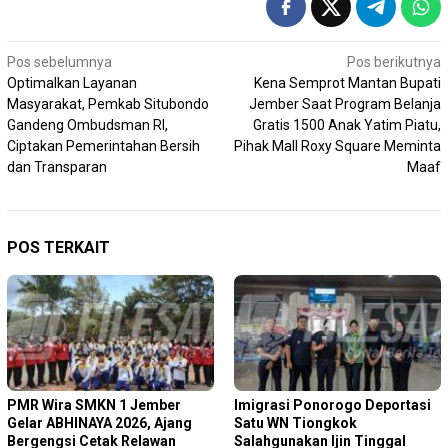
Navigasi
Pos sebelumnya
Pos berikutnya
Optimalkan Layanan
Kena Semprot Mantan Bupati
pos
Masyarakat, Pemkab Situbondo
Jember Saat Program Belanja
Gandeng Ombudsman RI,
Gratis 1500 Anak Yatim Piatu,
Ciptakan Pemerintahan Bersih
Pihak Mall Roxy Square Meminta
dan Transparan
Maaf
POS TERKAIT
PMR Wira SMKN 1 Jember
Imigrasi Ponorogo Deportasi
Gelar ABHINAYA 2026, Ajang
Satu WN Tiongkok
Bergengsi Cetak Relawan
Salahgunakan Ijin Tinggal