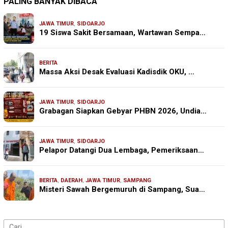
PALING BANYAK DIBACA
JAWA TIMUR
,
SIDOARJO
19 Siswa Sakit Bersamaan, Wartawan Sempa…
BERITA
Massa Aksi Desak Evaluasi Kadisdik OKU, …
JAWA TIMUR
,
SIDOARJO
Grabagan Siapkan Gebyar PHBN 2026, Undia…
JAWA TIMUR
,
SIDOARJO
Pelapor Datangi Dua Lembaga, Pemeriksaan…
BERITA
,
DAERAH
,
JAWA TIMUR
,
SAMPANG
Misteri Sawah Bergemuruh di Sampang, Sua…
Cari