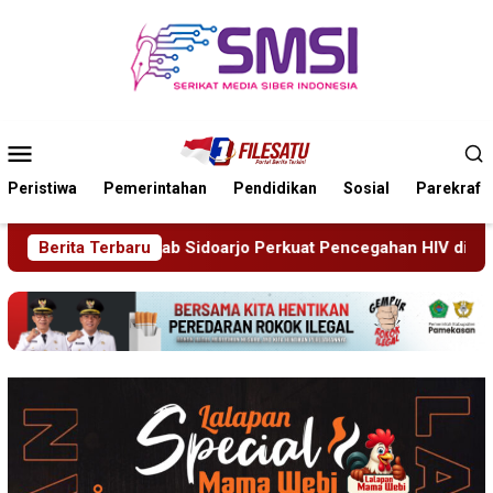
Loncat
ke
konten
Menu
Mobile
Peristiwa
Pemerintahan
Pendidikan
Sosial
Parekraf
oarjo Perkuat Pencegahan HIV di Kalangan Remaja
Berita Terbaru
Pimru