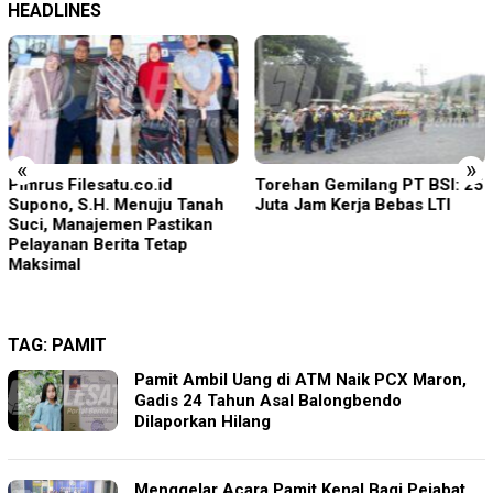
HEADLINES
«
»
Pimrus Filesatu.co.id
Torehan Gemilang PT BSI: 25
Supono, S.H. Menuju Tanah
Juta Jam Kerja Bebas LTI
Suci, Manajemen Pastikan
Pelayanan Berita Tetap
Maksimal
TAG:
PAMIT
Pamit Ambil Uang di ATM Naik PCX Maron,
Gadis 24 Tahun Asal Balongbendo
Dilaporkan Hilang
Menggelar Acara Pamit Kenal Bagi Pejabat