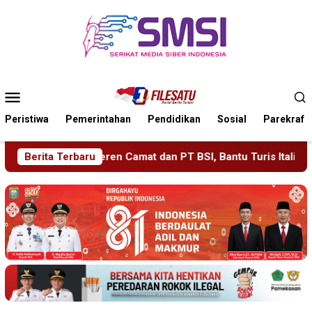
Loncat
ke
konten
Menu
Mobile
Peristiwa
Pemerintahan
Pendidikan
Sosial
Parekraf
 Bantu Turis Italia Tersesat di Pulau Merah Banyuwangi
Berita Terbaru