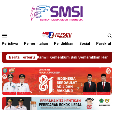
Loncat
ke
konten
Menu
Mobile
Peristiwa
Pemerintahan
Pendidikan
Sosial
Parekraf
 Bali Semarakkan Hari Pengayoman ke-81
Berita Terbaru
Tragedi Pro