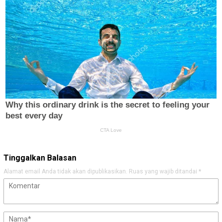
Tinggalkan Balasan
Alamat email Anda tidak akan dipublikasikan.
Ruas yang wajib ditandai
*