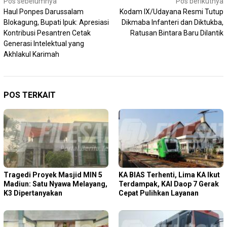
Navigasi
Pos sebelumnya
Pos berikutnya
Haul Ponpes Darussalam
Kodam IX/Udayana Resmi Tutup
pos
Blokagung, Bupati Ipuk: Apresiasi
Dikmaba Infanteri dan Diktukba,
Kontribusi Pesantren Cetak
Ratusan Bintara Baru Dilantik
Generasi Intelektual yang
Akhlakul Karimah
POS TERKAIT
Tragedi Proyek Masjid MIN 5
KA BIAS Terhenti, Lima KA Ikut
Madiun: Satu Nyawa Melayang,
Terdampak, KAI Daop 7 Gerak
K3 Dipertanyakan
Cepat Pulihkan Layanan