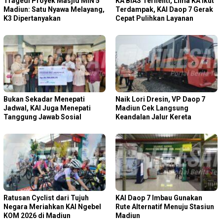
Tragedi Proyek Masjid MIN 5
KA BIAS Terhenti, Lima KA Ikut
Madiun: Satu Nyawa Melayang,
Terdampak, KAI Daop 7 Gerak
K3 Dipertanyakan
Cepat Pulihkan Layanan
Bukan Sekadar Menepati
Naik Lori Dresin, VP Daop 7
Jadwal, KAI Juga Menepati
Madiun Cek Langsung
Tanggung Jawab Sosial
Keandalan Jalur Kereta
Ratusan Cyclist dari Tujuh
KAI Daop 7 Imbau Gunakan
Negara Meriahkan KAI Ngebel
Rute Alternatif Menuju Stasiun
KOM 2026 di Madiun
Madiun