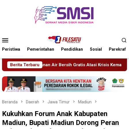
Loncat
ke
konten
Menu
Mobile
Peristiwa
Pemerintahan
Pendidikan
Sosial
Parekraf
tis Atasi Krisis Kemarau
Berita Terbaru
Sidang Tipiring, Penjual Miras
Beranda
Daerah
Jawa Timur
Madiun
Kukuhkan Forum Anak Kabupaten
Madiun, Bupati Madiun Dorong Peran