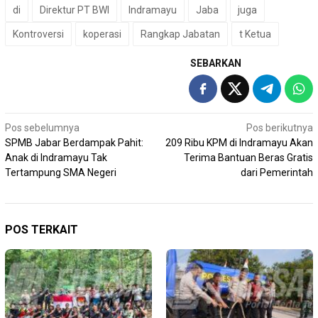
di
Direktur PT BWI
Indramayu
Jaba
juga
Kontroversi
koperasi
Rangkap Jabatan
t Ketua
SEBARKAN
Navigasi
Pos sebelumnya
Pos berikutnya
SPMB Jabar Berdampak Pahit:
209 Ribu KPM di Indramayu Akan
pos
Anak di Indramayu Tak
Terima Bantuan Beras Gratis
Tertampung SMA Negeri
dari Pemerintah
POS TERKAIT