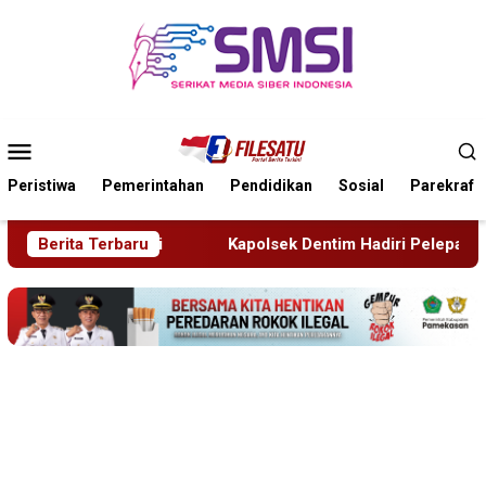
Loncat
ke
konten
Menu
Mobile
Peristiwa
Pemerintahan
Pendidikan
Sosial
Parekraf
k Dentim Hadiri Pelepasan Purna Tugas Danramil 1611-01/Dentim
Berita Terbaru