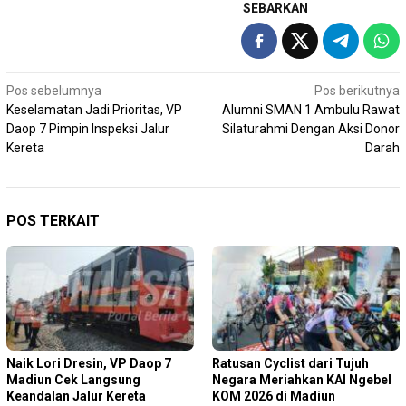
SEBARKAN
Navigasi
Pos sebelumnya
Pos berikutnya
Keselamatan Jadi Prioritas, VP
Alumni SMAN 1 Ambulu Rawat
pos
Daop 7 Pimpin Inspeksi Jalur
Silaturahmi Dengan Aksi Donor
Kereta
Darah
POS TERKAIT
Naik Lori Dresin, VP Daop 7
Ratusan Cyclist dari Tujuh
Madiun Cek Langsung
Negara Meriahkan KAI Ngebel
Keandalan Jalur Kereta
KOM 2026 di Madiun