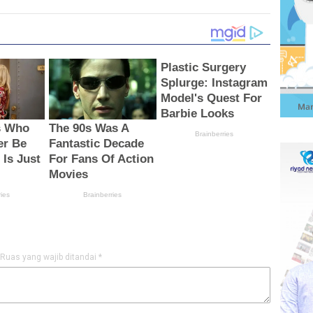
Ruas yang wajib ditandai
*