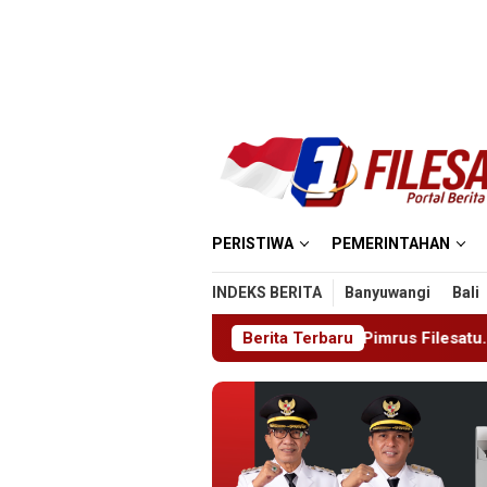
Loncat
ke
konten
PERISTIWA
PEMERINTAHAN
INDEKS BERITA
Banyuwangi
Bali
langan Remaja
Pimrus Filesatu.co.id Supono, S.H. Menu
Berita Terbaru