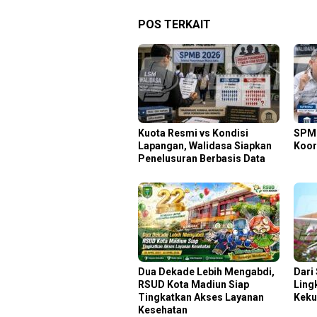
POS TERKAIT
Kuota Resmi vs Kondisi
SPMB
Lapangan, Walidasa Siapkan
Koor
Penelusuran Berbasis Data
Dua Dekade Lebih Mengabdi,
Dari
RSUD Kota Madiun Siap
Ling
Tingkatkan Akses Layanan
Keku
Kesehatan