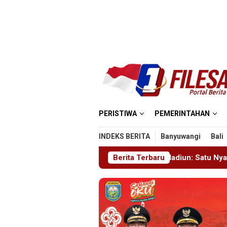
Loncat
ke
konten
PERISTIWA
PEMERINTAHAN
INDEKS BERITA
Banyuwangi
Bali
yek Masjid MIN 5 Madiun: Satu Nyawa Melayang, K3 Dipertanya
Berita Terbaru