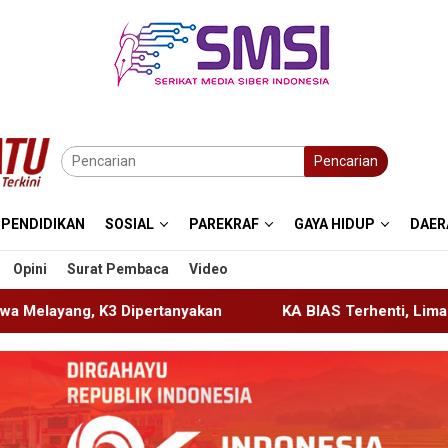
Pencarian
PENDIDIKAN
SOSIAL
PAREKRAF
GAYA HIDUP
DAER
Opini
Surat Pembaca
Video
kan
KA BIAS Terhenti, Lima KA Ikut Terdampak, KAI Dao