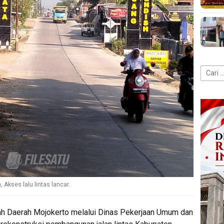
Cari
untuk:
Akses lalu lintas lancar.
ah Daerah Mojokerto melalui Dinas Pekerjaan Umum dan