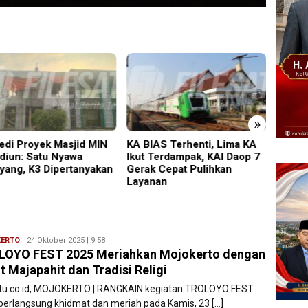
»
IAS Terhenti, Lima KA
PMR Wira SMKN 1 Jember
Diduga
 Terdampak, KAI Daop 7
Gelar ABHINAYA 2026,
Gegar
k Cepat Pulihkan
Ajang Bergengsi Cetak
Pria 
nan
Relawan Muda Berprestasi
Disela
ERTO
Ryan
24 Oktober 2025 | 9:58
LOYO FEST 2025 Meriahkan Mojokerto dengan
Karawang
it Majapahit dan Tradisi Religi
atu.co.id, MOJOKERTO | RANGKAIN kegiatan TROLOYO FEST
berlangsung khidmat dan meriah pada Kamis, 23 […]