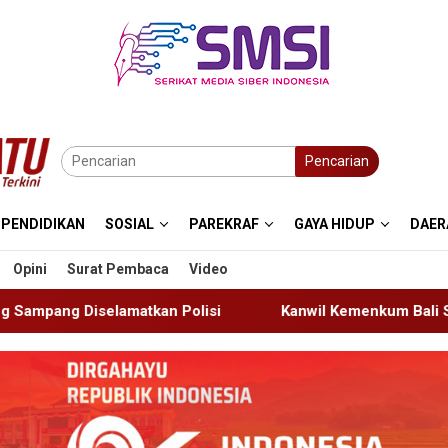
Pencarian
PENDIDIKAN
SOSIAL
PAREKRAF
GAYA HIDUP
DAER
Opini
Surat Pembaca
Video
isi
Kanwil Kemenkum Bali Semarakkan Hari Pengayoma