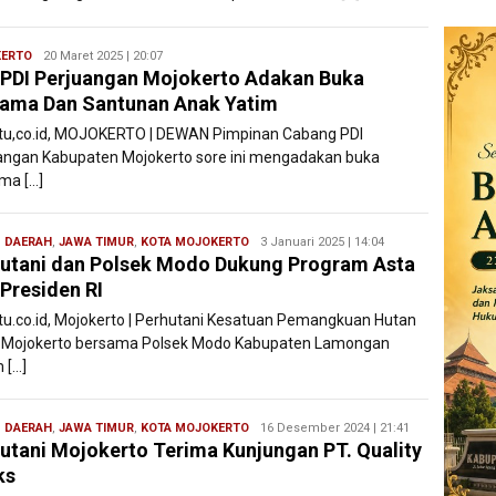
ERTO
Ryan
20 Maret 2025 | 20:07
PDI Perjuangan Mojokerto Adakan Buka
Karawang
ama Dan Santunan Anak Yatim
atu,co.id, MOJOKERTO | DEWAN Pimpinan Cabang PDI
angan Kabupaten Mojokerto sore ini mengadakan buka
ma […]
,
DAERAH
,
JAWA TIMUR
,
KOTA MOJOKERTO
Filesatu
3 Januari 2025 | 14:04
utani dan Polsek Modo Dukung Program Asta
 Presiden RI
atu.co.id, Mojokerto | Perhutani Kesatuan Pemangkuan Hutan
 Mojokerto bersama Polsek Modo Kabupaten Lamongan
 […]
,
DAERAH
,
JAWA TIMUR
,
KOTA MOJOKERTO
Filesatu
16 Desember 2024 | 21:41
utani Mojokerto Terima Kunjungan PT. Quality
ks