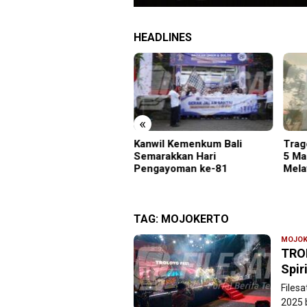
HEADLINES
«
nwil Kemenkum Bali
Tragedi Proyek Masjid MIN
KA B
marakkan Hari
5 Madiun: Satu Nyawa
Ikut
ngayoman ke-81
Melayang, K3 Dipertanyakan
Gera
Laya
TAG:
MOJOKERTO
MOJOK
TRO
Spir
Files
2025 