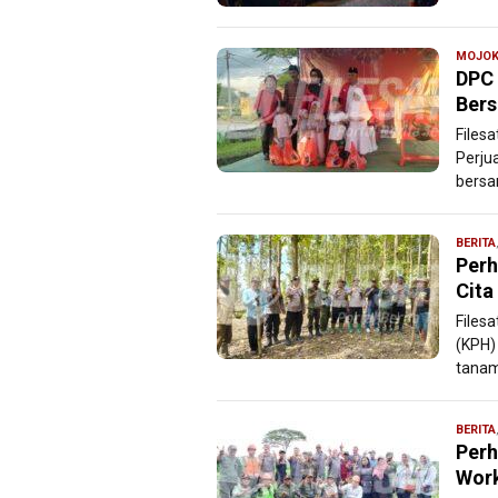
MOJOK
DPC 
Bers
Files
Perju
bersa
BERITA
Perh
Cita
Files
(KPH)
tanam
BERITA
Perh
Wor