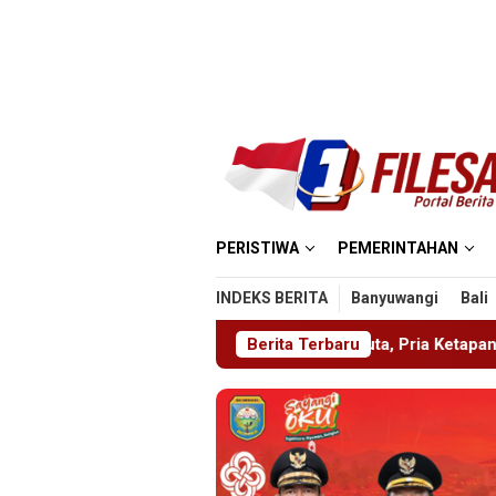
Loncat
ke
konten
PERISTIWA
PEMERINTAHAN
INDEKS BERITA
Banyuwangi
Bali
ara Utang Rp300 Juta, Pria Ketapang Sampang Diselamatkan Pol
Berita Terbaru