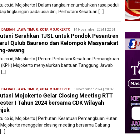
atu.co.id, Mojokerto | Dalam rangka menumbuhkan rasa peduli
dap lingkungan pada usia dini, Perhutani Kesatuan […]
,
DAERAH
,
JAWA TIMUR
,
KOTA MOJOKERTO
Filesatu
14 November 2024 | 22:51
utani Serahkan TJSL untuk Pondok Pesantren
rul Qulub Baureno dan Kelompok Masyarakat
ng-awang
atu.co.id, Mojokerto | Perum Perhutani Kesatuan Pemangkuan
 (KPH) Mojokerto menyalurkan bantuan Tanggung Jawab
 […]
,
DAERAH
,
JAWA TIMUR
,
KOTA MOJOKERTO
Filesatu
5 November 2024 | 20:07
utani Mojokerto Gelar Closing Meeting RTT
ster I Tahun 2024 bersama CDK Wilayah
njuk
atu.co.id, Mojokerto | Perhutani Kesatuan Pemangkuan Hutan
 Mojokerto menggelar closing meeting bersama Cabang
[…]