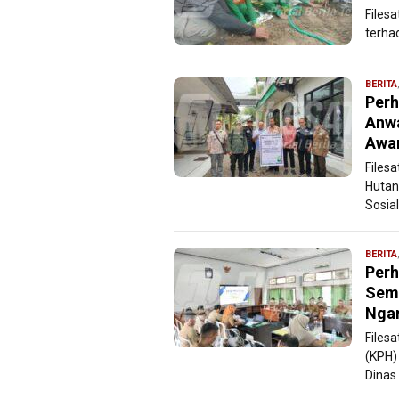
Files
terha
BERITA
Perh
Anwa
Awa
Files
Hutan
Sosial
BERITA
Perh
Seme
Nga
Files
(KPH)
Dinas 