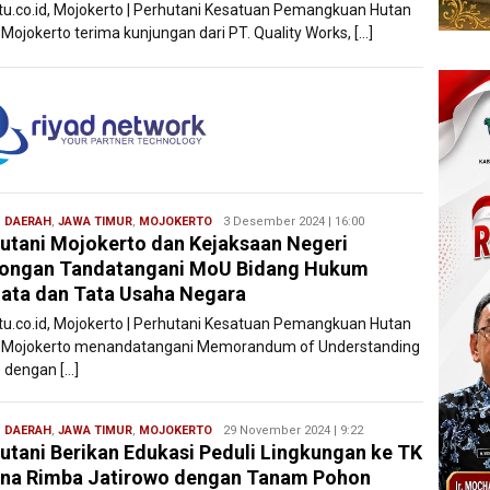
atu.co.id, Mojokerto | Perhutani Kesatuan Pemangkuan Hutan
Mojokerto terima kunjungan dari PT. Quality Works, […]
,
DAERAH
,
JAWA TIMUR
,
MOJOKERTO
Filesatu
3 Desember 2024 | 16:00
utani Mojokerto dan Kejaksaan Negeri
ongan Tandatangani MoU Bidang Hukum
ata dan Tata Usaha Negara
atu.co.id, Mojokerto | Perhutani Kesatuan Pemangkuan Hutan
 Mojokerto menandatangani Memorandum of Understanding
 dengan […]
,
DAERAH
,
JAWA TIMUR
,
MOJOKERTO
Filesatu
29 November 2024 | 9:22
utani Berikan Edukasi Peduli Lingkungan ke TK
na Rimba Jatirowo dengan Tanam Pohon