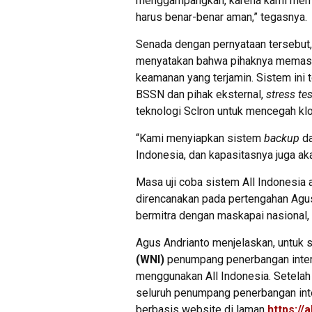
menggampangkan, karena kami me
harus benar-benar aman,” tegasnya.
Senada dengan pernyataan tersebut,
menyatakan bahwa pihaknya memasti
keamanan yang terjamin. Sistem ini t
BSSN dan pihak eksternal,
stress tes
teknologi Sclron untuk mencegah klo
“Kami menyiapkan sistem
backup
da
Indonesia, dan kapasitasnya juga ak
Masa uji coba sistem All Indonesia
direncanakan pada pertengahan Agus
bermitra dengan maskapai nasional,
Agus Andrianto menjelaskan, untuk
(WNI)
penumpang penerbangan intern
menggunakan All Indonesia. Setelah 
seluruh penumpang penerbangan inter
berbasis website di laman
https://a