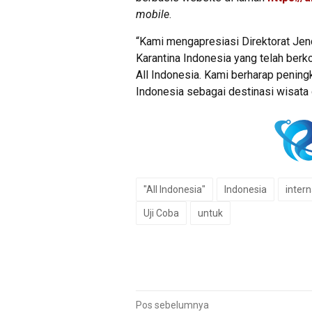
mobile
.
“Kami mengapresiasi Direktorat Jen
Karantina Indonesia yang telah ber
All Indonesia. Kami berharap pening
Indonesia sebagai destinasi wisata d
"All Indonesia"
Indonesia
intern
Uji Coba
untuk
Navigasi
Pos sebelumnya