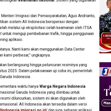
mentingkan
keamanan nasional
. Sistem yang digunakan
 Menteri Imigrasi dan Pemasyarakatan, Agus Andrianto,
kan sistem All Indonesia beroperasi dengan
elah melalui uji eksploitasi celah keamanan oleh ITSA
t
untuk menguji pembebanan trafik, hingga penggunaan
ning aplikasi.
tanya. Nanti kami akan menggunakan Data Center
an kami perbesar,” ungkapnya.
 akan berlangsung hingga peluncuran resminya yang
tus 2025. Dalam pelaksanaan uji coba ini, pemerintah
 Garuda Indonesia.
 sementara waktu hanya
Warga Negara Indonesia
asional Garuda Indonesia yang diimbau untuk
resmi diluncurkan, sistem ini akan digunakan oleh
nasional. All Indonesia akan tersedia dalam versi
llindonesia.imigrasi.go.id/
dan juga sebagai aplikasi