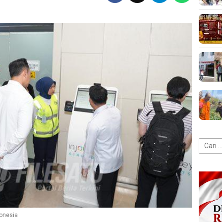
Cari
untuk:
donesia