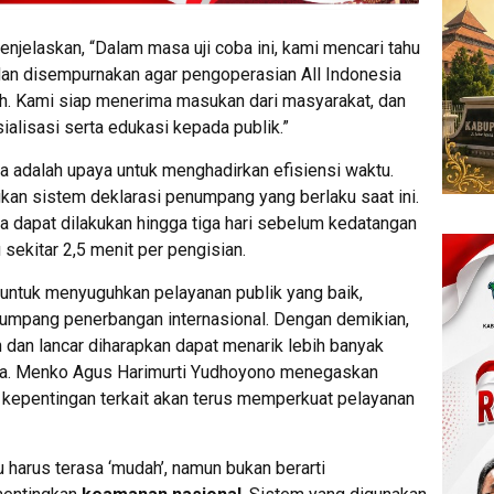
jelaskan, “Dalam masa uji coba ini, kami mencari tahu
 dan disempurnakan agar pengoperasian All Indonesia
h. Kami siap menerima masukan dari masyarakat, dan
alisasi serta edukasi kepada publik.”
 adalah upaya untuk menghadirkan efisiensi waktu.
ngkan sistem deklarasi penumpang yang berlaku saat ini.
ia dapat dilakukan hingga tiga hari sebelum kedatangan
sekitar 2,5 menit per pengisian.
untuk menyuguhkan pelayanan publik yang baik,
umpang penerbangan internasional. Dengan demikian,
an lancar diharapkan dapat menarik lebih banyak
ra. Menko Agus Harimurti Yudhoyono menegaskan
epentingan terkait akan terus memperkuat pelayanan
 harus terasa ‘mudah’, namun bukan berarti