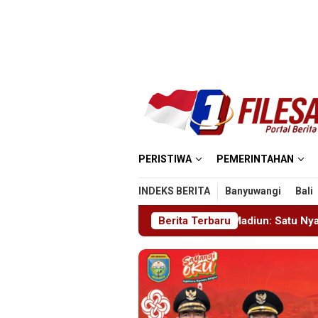
Loncat
ke
konten
PERISTIWA
PEMERINTAHAN
INDEKS BERITA
Banyuwangi
Bali
oyek Masjid MIN 5 Madiun: Satu Nyawa Melayang, K3 Dipertany
Berita Terbaru