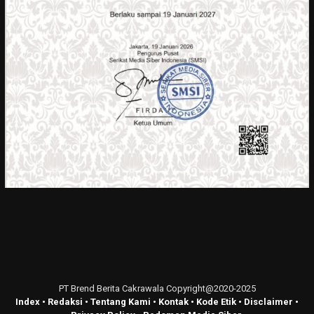
PT Brend Berita Cakrawala Copyright@2020-2025
Index
•
Redaksi
•
Tentang Kami
•
Kontak
•
Kode Etik
•
Disclaimer
•