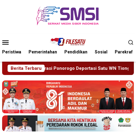
Loncat
ke
konten
Menu
Mobile
Peristiwa
Pemerintahan
Pendidikan
Sosial
Parekraf
portasi Satu WN Tiongkok Salahgunakan Ijin Tinggal
Berita Terbaru
19