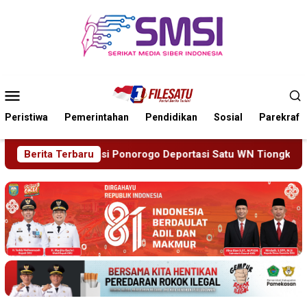
Loncat
ke
konten
Menu
Mobile
Peristiwa
Pemerintahan
Pendidikan
Sosial
Parekraf
tasi Satu WN Tiongkok Salahgunakan Ijin Tinggal
Berita Terbaru
19 Si