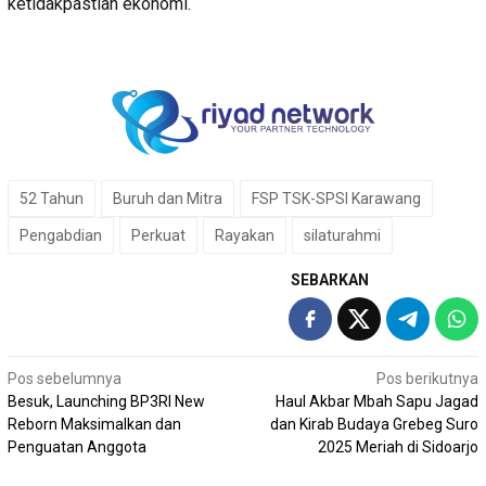
ketidakpastian ekonomi.
52 Tahun
Buruh dan Mitra
FSP TSK-SPSI Karawang
Pengabdian
Perkuat
Rayakan
silaturahmi
SEBARKAN
Navigasi
Pos sebelumnya
Pos berikutnya
Besuk, Launching BP3RI New
Haul Akbar Mbah Sapu Jagad
pos
Reborn Maksimalkan dan
dan Kirab Budaya Grebeg Suro
Penguatan Anggota
2025 Meriah di Sidoarjo