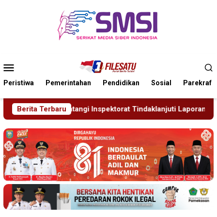
Loncat
ke
konten
Menu
Mobile
Peristiwa
Pemerintahan
Pendidikan
Sosial
Parekraf
rat Tindaklanjuti Laporan Desa Ngaban
Berita Terbaru
Diduga Disekap 