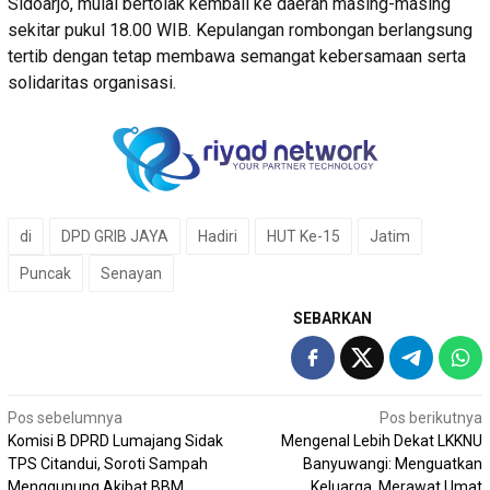
Sidoarjo, mulai bertolak kembali ke daerah masing-masing
sekitar pukul 18.00 WIB. Kepulangan rombongan berlangsung
tertib dengan tetap membawa semangat kebersamaan serta
solidaritas organisasi.
di
DPD GRIB JAYA
Hadiri
HUT Ke-15
Jatim
Puncak
Senayan
SEBARKAN
Navigasi
Pos sebelumnya
Pos berikutnya
Komisi B DPRD Lumajang Sidak
Mengenal Lebih Dekat LKKNU
pos
TPS Citandui, Soroti Sampah
Banyuwangi: Menguatkan
Menggunung Akibat BBM
Keluarga, Merawat Umat