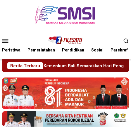
Loncat
ke
konten
Menu
Mobile
Peristiwa
Pemerintahan
Pendidikan
Sosial
Parekraf
Semarakkan Hari Pengayoman ke-81
Berita Terbaru
Tragedi Proyek Mas