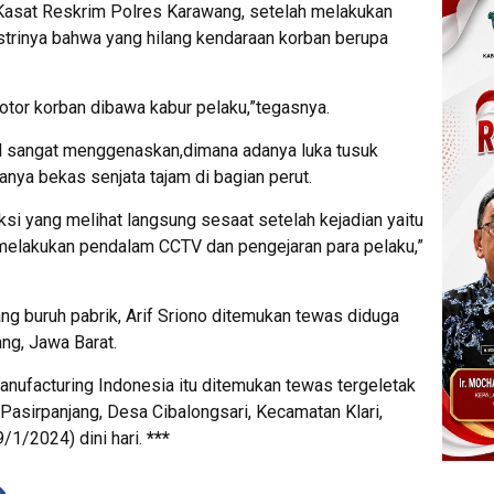
s Kasat Reskrim Polres Karawang, setelah melakukan
strinya bahwa yang hilang kendaraan korban berupa
tor korban dibawa kabur pelaku,”tegasnya.
lil sangat menggenaskan,dimana adanya luka tusuk
anya bekas senjata tajam di bagian perut.
aksi yang melihat langsung sesaat setelah kejadian yaitu
elakukan pendalam CCTV dan pengejaran para pelaku,”
ng buruh pabrik, Arif Sriono ditemukan tewas diduga
ang, Jawa Barat.
nufacturing Indonesia itu ditemukan tewas tergeletak
 Pasirpanjang, Desa Cibalongsari, Kecamatan Klari,
1/2024) dini hari.
***