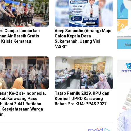
es Cianjur Luncurkan
Acep Saepudin (Amang) Maju
nan Air Bersih Gratis
Calon Kepala Desa
i Krisis Kemarau
Sukamanah, Usung Visi
“ASRI”
esar Ke-2 se-Indonesia,
Tatap Pemilu 2029, KPU dan
ab Karawang Pacu
Komisi I DPRD Karawang
ilitasi 2.441 Rutilahu
Bahas Pra KUA-PPAS 2027
 Kesejahteraan Warga
in