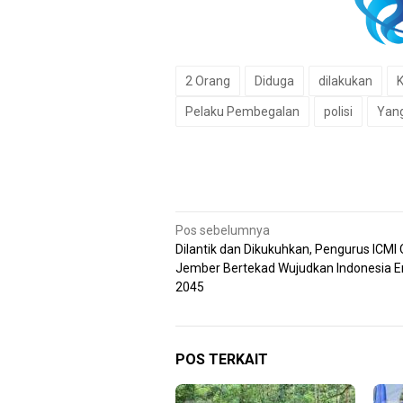
2 Orang
Diduga
dilakukan
Pelaku Pembegalan
polisi
Yan
Navigasi
Pos sebelumnya
Dilantik dan Dikukuhkan, Pengurus ICMI
pos
Jember Bertekad Wujudkan Indonesia 
2045
POS TERKAIT