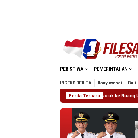
Loncat
ke
konten
PERISTIWA
PEMERINTAHAN
INDEKS BERITA
Banyuwangi
Bali
Sempat Terhalang Masuk ke Ruang UGD
Berita Terbaru
Sambut HUT RI 