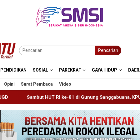
Pencarian
PENDIDIKAN
SOSIAL
PAREKRAF
GAYA HIDUP
DAER
Opini
Surat Pembaca
Video
ke-81 di Gunung Sanggabuana, KPU Karawang Jaga Stamina Me