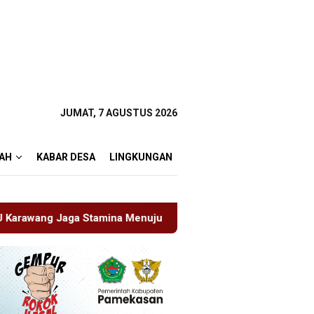
JUMAT, 7 AGUSTUS 2026
AH
KABAR DESA
LINGKUNGAN
nuju Pemilu 2029
Perkenalkan Diri Lewat Safari Juma