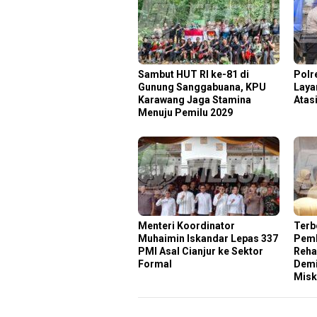
Sambut HUT RI ke-81 di
Polr
Gunung Sanggabuana, KPU
Laya
Karawang Jaga Stamina
Atas
Menuju Pemilu 2029
Menteri Koordinator
Terb
Muhaimin Iskandar Lepas 337
Pemk
PMI Asal Cianjur ke Sektor
Rehab
Formal
Demi
Misk