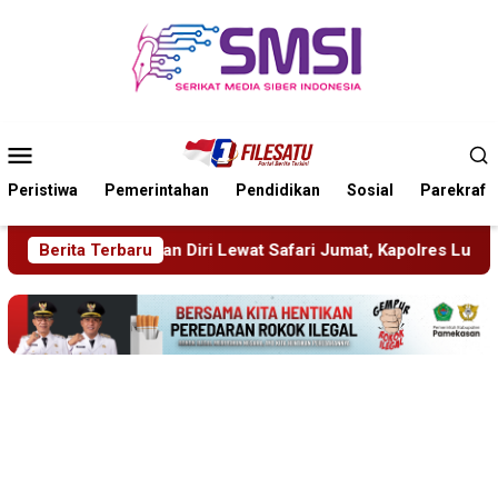
Loncat
ke
konten
Menu
Mobile
Peristiwa
Pemerintahan
Pendidikan
Sosial
Parekraf
ari Jumat, Kapolres Lumajang Ajak Warga Jaga Kamtibmas
Berita Terbaru