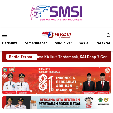
Loncat
ke
konten
Menu
Mobile
Peristiwa
Pemerintahan
Pendidikan
Sosial
Parekraf
dampak, KAI Daop 7 Gerak Cepat Pulihkan Layanan
Berita Terbaru
PMR W