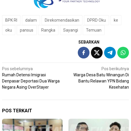
BPK RI
dalam
Direkomendasikan
DPRD Oku
ke
oku
pansus
Rangka
Sayangi
Temuan
SEBARKAN
Navigasi
Pos sebelumnya
Pos berikutnya
Rumah Detensi Imigrasi
Warga Desa Batu Winangun Di
pos
Denpasar Deportasi Dua Warga
Bantu Relawan YPN Bidang
Negara Asing OverStayer
Kesehatan
POS TERKAIT