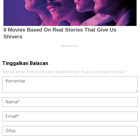
Tinggalkan Balasan
Alamat email Anda tidak akan dipublikasikan.
Ruas yang wajib ditandai
*