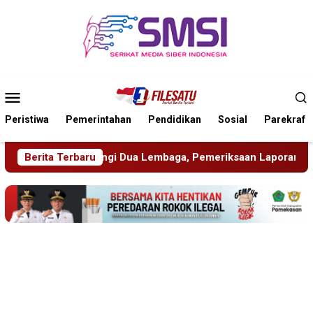
Loncat
ke
konten
Menu
Mobile
Peristiwa
Pemerintahan
Pendidikan
Sosial
Parekraf
embaga, Pemeriksaan Laporan Masih Berproses
Berita Terbaru
Blitari