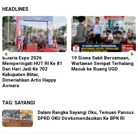
HEADLINES
«
»
Blitaria Expo 2026
19 Siswa Sakit Bersamaan,
Memperingati HUT RI Ke 81
Wartawan Sempat Terhalang
Dan Hari Jadi Ke 702
Masuk ke Ruang UGD
Kabupaten Blitar,
Dimeriahkan Artis Happy
Asmara
TAG:
SAYANGI
Dalam Rangka Sayangi Oku, Temuan Pansus
DPRD OKU Direkomendasikan Ke BPK RI