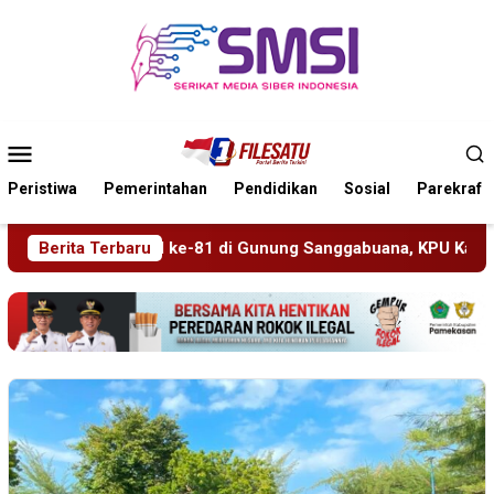
Loncat
ke
konten
Menu
Mobile
Peristiwa
Pemerintahan
Pendidikan
Sosial
Parekraf
unung Sanggabuana, KPU Karawang Jaga Stamina Menuju Pemil
Berita Terbaru