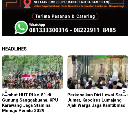
HEADLINES
«
»
Perkenalkan Diri Lewat Safari
Pelapor Datangi Dua
Jumat, Kapolres Lumajang
Lembaga, Pemeriksaan
Ajak Warga Jaga Kamtibmas
Laporan Masih Berproses