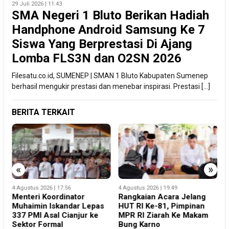
29 Juli 2026 | 11:43
SMA Negeri 1 Bluto Berikan Hadiah
Handphone Android Samsung Ke 7
Siswa Yang Berprestasi Di Ajang
Lomba FLS3N dan O2SN 2026
Filesatu.co.id, SUMENEP | SMAN 1 Bluto Kabupaten Sumenep
berhasil mengukir prestasi dan menebar inspirasi. Prestasi […]
BERITA TERKAIT
«
»
4 Agustus 2026 | 19:49
7 Agustus 2026 | 16:23
4
Rangkaian Acara Jelang
19 Siswa Sakit Bersamaan,
M
HUT RI Ke-81, Pimpinan
Wartawan Sempat
M
MPR RI Ziarah Ke Makam
Terhalang Masuk ke Ruang
3
Bung Karno
UGD
S