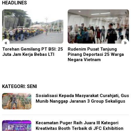
HEADLINES
«
»
Rudenim Pusat Tanjung
Empat Proyek Desa Rea
Pinang Deportasi 25 Warga
Diduga Belum Terealisasi
Negara Vietnam
KATEGORI:
SENI
Sosialisasi Kepada Masyarakat Curahjati, Gus
Munib Nanggap Jaranan 3 Group Sekaligus
Kecamatan Puger Raih Juara III Kategori
Kreativitas Booth Terbaik di JFC Exhibition