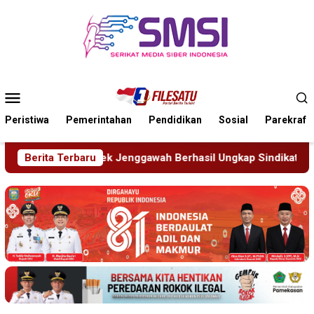
Loncat
ke
konten
Menu
Mobile
Peristiwa
Pemerintahan
Pendidikan
Sosial
Parekraf
gawah Berhasil Ungkap Sindikat Pengelapan Mobil Rental
Berita Terbaru