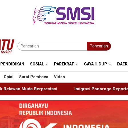
Pencarian
PENDIDIKAN
SOSIAL
PAREKRAF
GAYA HIDUP
DAER
Opini
Surat Pembaca
Video
Imigrasi Ponorogo Deportasi Satu WN Tiongkok Salahgu