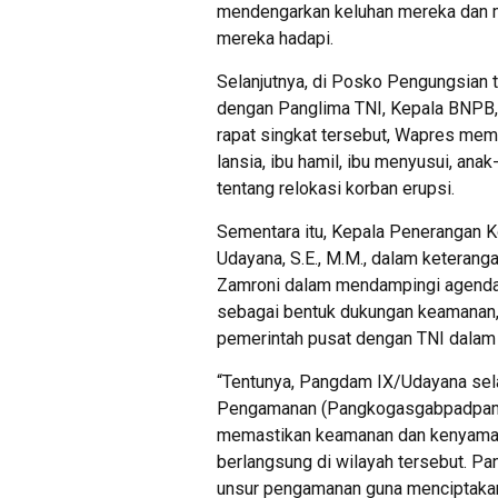
mendengarkan keluhan mereka dan m
mereka hadapi.
Selanjutnya, di Posko Pengungsian 
dengan Panglima TNI, Kepala BNPB
rapat singkat tersebut, Wapres mem
lansia, ibu hamil, ibu menyusui, anak
tentang relokasi korban erupsi.
Sementara itu, Kepala Penerangan 
Udayana, S.E., M.M., dalam ketera
Zamroni dalam mendampingi agenda 
sebagai bentuk dukungan keamanan, 
pemerintah pusat dengan TNI dalam 
“Tentunya, Pangdam IX/Udayana se
Pengamanan (Pangkogasgabpadpam) V
memastikan keamanan dan kenyamana
berlangsung di wilayah tersebut. P
unsur pengamanan guna menciptakan