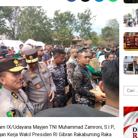
Cari
untuk:
m IX/Udayana Mayjen TNI Muhammad Zamroni, S.I.P.,
gan Kerja Wakil Presiden RI Gibran Rakabuming Raka