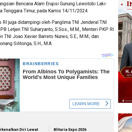
ngsian Bencana Alam Erupsi Gunung Lewotobi Laki-
usa Tenggara Timur, pada Kamis 14/11/2024.
RI juga didampingi oleh Panglima TNI Jenderal TNI
BNPB Letjen TNI Suharyanto, S.Sos., M.M., Menteri PKP RI
n TNI Joao Xavier Barreto Nunes, S.E., M.M., dan
onang Silitonga, S.H., M.A.
rkenalkan Diri Lewat
Blitaria Expo 2026