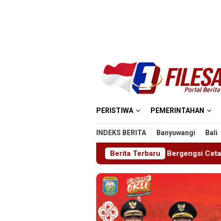
Loncat
ke
konten
PERISTIWA
PEMERINTAHAN
INDEKS BERITA
Banyuwangi
Bali
AYA 2026, Ajang Bergengsi Cetak Relawan Muda Berprestasi
Berita Terbaru