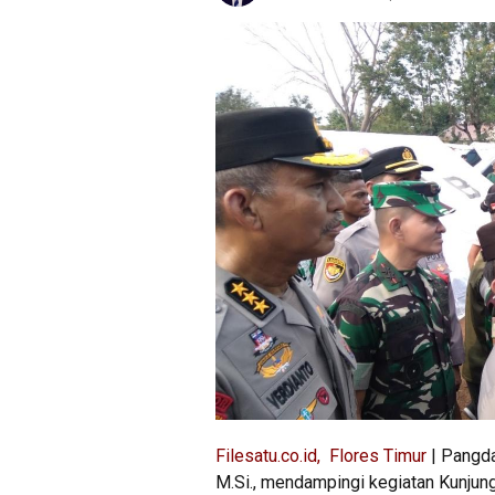
Filesatu.co.id, Flores Timur
| Pangda
M.Si., mendampingi kegiatan Kunjun