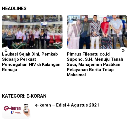
HEADLINES
«
»
Pimrus Filesatu.co.id
Torehan Gemilang PT BSI: 25
Supono, S.H. Menuju Tanah
Juta Jam Kerja Bebas LTI
Suci, Manajemen Pastikan
Pelayanan Berita Tetap
Maksimal
KATEGORI:
E-KORAN
e-koran – Edisi 4 Agustus 2021