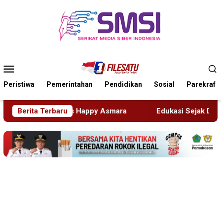
Loncat
ke
konten
Menu
Mobile
Peristiwa
Pemerintahan
Pendidikan
Sosial
Parekraf
y Asmara
Berita Terbaru
Edukasi Sejak Dini, Pemkab Sidoarjo Perkuat 