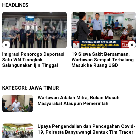
HEADLINES
«
»
19 Siswa Sakit Bersamaan,
Sambut HUT RI ke-81 di
Wartawan Sempat Terhalang
Gunung Sanggabuana, KPU
Masuk ke Ruang UGD
Karawang Jaga Stamina
Menuju Pemilu 2029
KATEGORI:
JAWA TIMUR
Wartawan Adalah Mitra, Bukan Musuh
Masyarakat Ataupun Pemerintah
Upaya Pengendalian dan Pencegahan Covid-
19, Polresta Banyuwangi Bentuk Tim Tracer