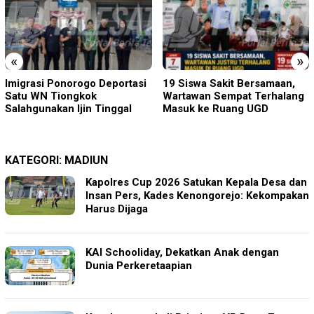
«
»
19 Siswa Sakit Bersamaan,
Sambut HUT RI ke-81 di
Wartawan Sempat Terhalang
Gunung Sanggabuana, KPU
Masuk ke Ruang UGD
Karawang Jaga Stamina
Menuju Pemilu 2029
KATEGORI:
MADIUN
Kapolres Cup 2026 Satukan Kepala Desa dan
Insan Pers, Kades Kenongorejo: Kekompakan
Harus Dijaga
KAI Schooliday, Dekatkan Anak dengan
Dunia Perkeretaapian