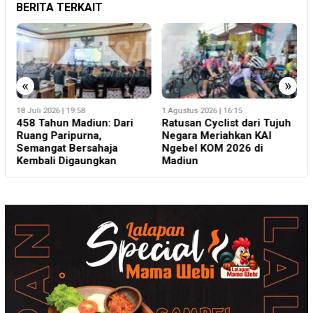
BERITA TERKAIT
«
»
2
1 Agustus 2026 | 16:15
14 Juli 2026 | 17:30
K
Ratusan Cyclist dari Tujuh
Musim Kemarau, KAI Daop
K
Negara Meriahkan KAI
7 Madiun Tegaskan
N
Ngebel KOM 2026 di
Larangan Bakar Jerami di
K
Madiun
Dekat Jalur Kereta