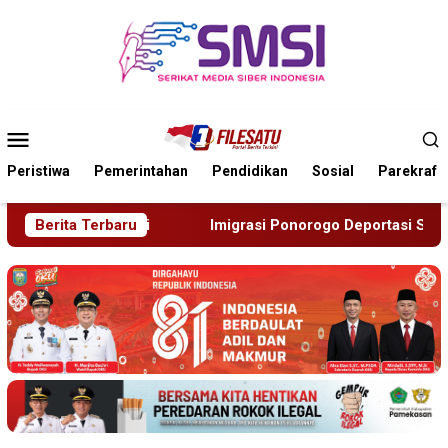
Loncat
ke
konten
Menu
Mobile
Peristiwa
Pemerintahan
Pendidikan
Sosial
Parekraf
grasi Ponorogo Deportasi Satu WN Tiongkok Salahgunakan Ijin 
Berita Terbaru