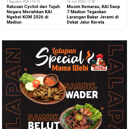
2
1 Agustus 2026 | 16:15
14 Juli 2026 | 17:30
K
Ratusan Cyclist dari Tujuh
Musim Kemarau, KAI Daop
K
Negara Meriahkan KAI
7 Madiun Tegaskan
N
Ngebel KOM 2026 di
Larangan Bakar Jerami di
K
Madiun
Dekat Jalur Kereta