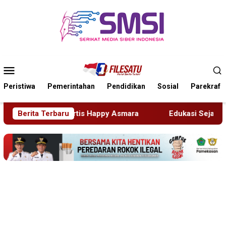
Loncat
ke
konten
Menu
Mobile
Peristiwa
Pemerintahan
Pendidikan
Sosial
Parekraf
Berita Terbaru
Edukasi Sejak Dini, Pemkab Sidoarjo Perkuat Pencega