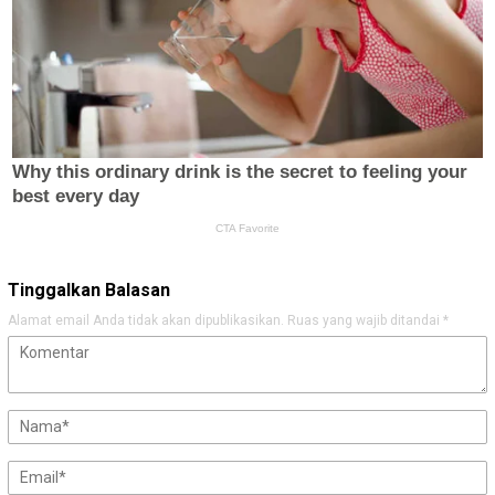
Tinggalkan Balasan
Alamat email Anda tidak akan dipublikasikan.
Ruas yang wajib ditandai
*