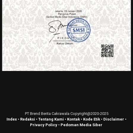
PT Brend Berita Cakrawala Copyright@2020-2025
Index
•
Redaksi
•
Tentang Kami
•
Kontak
•
Kode Etik
•
Disclaimer
•
Privacy Policy
•
Pedoman Media Siber