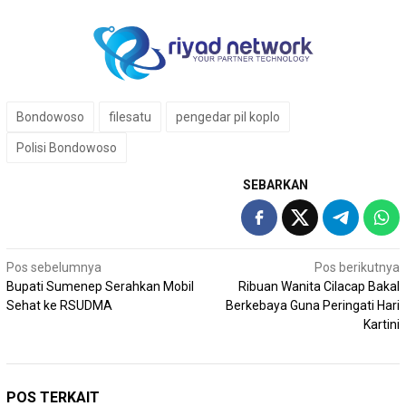
Bondowoso
filesatu
pengedar pil koplo
Polisi Bondowoso
SEBARKAN
Navigasi
Pos sebelumnya
Pos berikutnya
Bupati Sumenep Serahkan Mobil
Ribuan Wanita Cilacap Bakal
pos
Sehat ke RSUDMA
Berkebaya Guna Peringati Hari
Kartini
POS TERKAIT