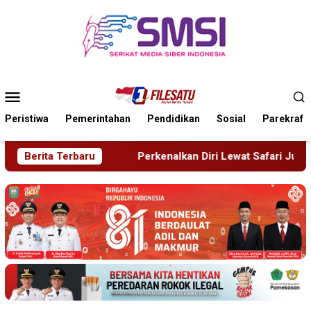
Loncat
ke
konten
Menu
Mobile
Peristiwa
Pemerintahan
Pendidikan
Sosial
Parekraf
an Diri Lewat Safari Jumat, Kapolres Lumajang Ajak Warga Jag
Berita Terbaru