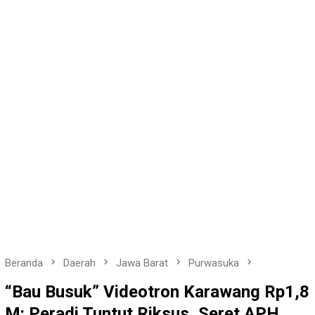
Beranda
Daerah
Jawa Barat
Purwasuka
“Bau Busuk” Videotron Karawang Rp1,8
M: Peradi Tuntut Riksus, Seret APH