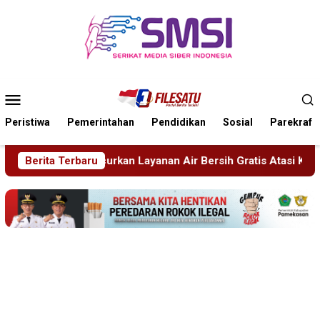
Loncat
ke
konten
Menu
Mobile
Peristiwa
Pemerintahan
Pendidikan
Sosial
Parekraf
r Bersih Gratis Atasi Krisis Kemarau
Berita Terbaru
Sidang Tipiring, P