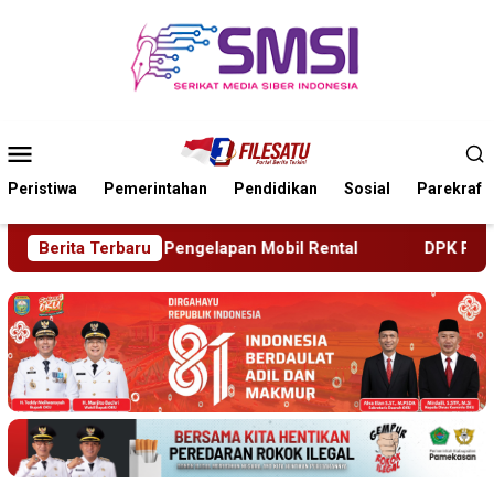
Loncat
ke
konten
Menu
Mobile
Peristiwa
Pemerintahan
Pendidikan
Sosial
Parekraf
Rental
Berita Terbaru
DPK Porong Didampingi DPD Sidoarjo Datangi Ins