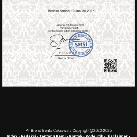
PT Brend Berita Cakrawala Copyright@2020-2025
Index
•
Redaksi
•
Tentang Kami
•
Kontak
•
Kode Etik
•
Disclaimer
•