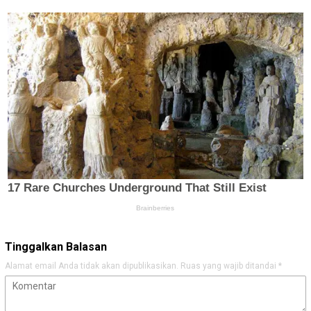
Tinggalkan Balasan
Alamat email Anda tidak akan dipublikasikan.
Ruas yang wajib ditandai
*