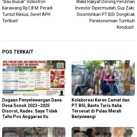
“Bau Busuk” Videotron
Wakil Rakyat Dorong Perizinan
pos
Karawang Rp1,8 M: Peradi
Investor Dipermudah, Gus Zaki:
Tuntut Riksus, Seret APH
Dicontohkan PT BSI Dongkrak
Terlibat!
Perekonomian Tumbuh
Kondusif
POS TERKAIT
Dugaan Penyelewengan Dana
Kolaborasi Keren Camat dan
Desa Sonok 2023–2025
PT BSI, Bantu Turis Italia
Disorot, Kades: Saya Tidak
Tersesat di Pulau Merah
Tahu Pos Anggaran Itu
Banyuwangi