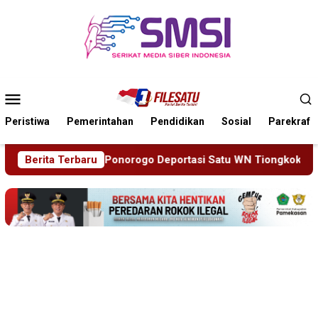
Loncat
ke
konten
Menu
Mobile
Peristiwa
Pemerintahan
Pendidikan
Sosial
Parekraf
ortasi Satu WN Tiongkok Salahgunakan Ijin Tinggal
Berita Terbaru
19 