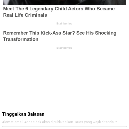
Tinggalkan Balasan
Alamat email Anda tidak akan dipublikasikan.
Ruas yang wajib ditandai
*