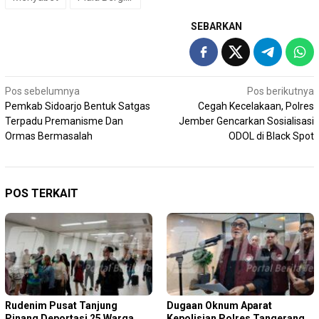
SEBARKAN
Navigasi
Pos sebelumnya
Pos berikutnya
Pemkab Sidoarjo Bentuk Satgas
Cegah Kecelakaan, Polres
pos
Terpadu Premanisme Dan
Jember Gencarkan Sosialisasi
Ormas Bermasalah
ODOL di Black Spot
POS TERKAIT
Rudenim Pusat Tanjung
Dugaan Oknum Aparat
Pinang Deportasi 25 Warga
Kepolisian Polres Tangerang