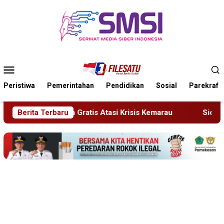
Loncat
ke
konten
Menu
Mobile
Peristiwa
Pemerintahan
Pendidikan
Sosial
Parekraf
is Kemarau
Berita Terbaru
Sidang Tipiring, Penjual Miras Hasil Razia D