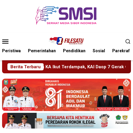
Loncat
ke
konten
Menu
Mobile
Peristiwa
Pemerintahan
Pendidikan
Sosial
Parekraf
k, KAI Daop 7 Gerak Cepat Pulihkan Layanan
Berita Terbaru
PMR Wira 