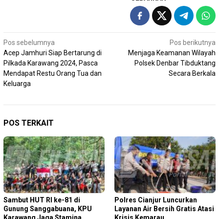
Navigasi
Pos sebelumnya
Pos berikutnya
Acep Jamhuri Siap Bertarung di
Menjaga Keamanan Wilayah
pos
Pilkada Karawang 2024, Pasca
Polsek Denbar Tibduktang
Mendapat Restu Orang Tua dan
Secara Berkala
Keluarga
POS TERKAIT
Sambut HUT RI ke-81 di
Polres Cianjur Luncurkan
Gunung Sanggabuana, KPU
Layanan Air Bersih Gratis Atasi
Karawang Jaga Stamina
Krisis Kemarau