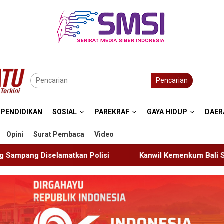
Pencarian
PENDIDIKAN
SOSIAL
PAREKRAF
GAYA HIDUP
DAER
Opini
Surat Pembaca
Video
i
Kanwil Kemenkum Bali Semarakkan Hari Pengayoman