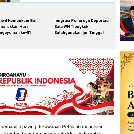
nwil Kemenkum Bali
Imigrasi Ponorogo Deportasi
marakkan Hari
Satu WN Tiongkok
ngayoman ke-81
Salahgunakan Ijin Tinggal
lah berhasil dipaving di kawasan Petak 56 mencapai
 4 meter. Transformasi infrastruktur ini disambut