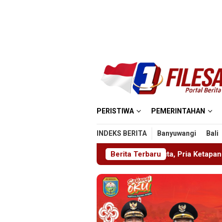
Loncat
ke
konten
PERISTIWA
PEMERINTAHAN
INDEKS BERITA
Banyuwangi
Bali
a Utang Rp300 Juta, Pria Ketapang Sampang Diselamatkan Polis
Berita Terbaru