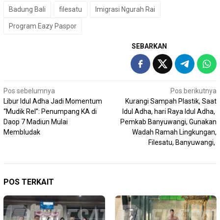
Badung Bali
filesatu
Imigrasi Ngurah Rai
Program Eazy Paspor
SEBARKAN
Navigasi
Pos sebelumnya
Pos berikutnya
Libur Idul Adha Jadi Momentum
Kurangi Sampah Plastik, Saat
pos
“Mudik Rel”: Penumpang KA di
Idul Adha, hari Raya Idul Adha,
Daop 7 Madiun Mulai
Pemkab Banyuwangi, Gunakan
Membludak
Wadah Ramah Lingkungan,
Filesatu, Banyuwangi,
POS TERKAIT