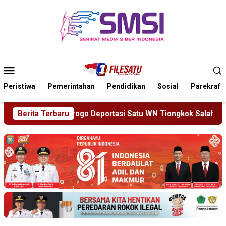
Loncat
ke
konten
Menu
Mobile
Peristiwa
Pemerintahan
Pendidikan
Sosial
Parekraf
u WN Tiongkok Salahgunakan Ijin Tinggal
Berita Terbaru
19 Siswa Sak