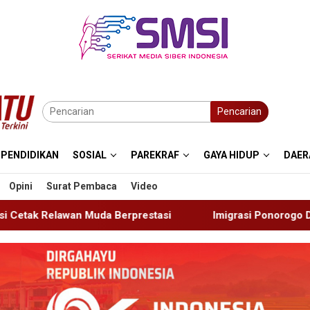
Pencarian
PENDIDIKAN
SOSIAL
PAREKRAF
GAYA HIDUP
DAER
Opini
Surat Pembaca
Video
estasi
Imigrasi Ponorogo Deportasi Satu WN Tiongkok 