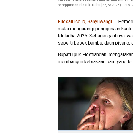
Ket Foto: Panitia korban Lebaran Idul Adha 
penggunaan Plastik. Rabu [27/5/2026). Foto: 
Filesatu.co.id, Banyuwangi |
Pemerin
mulai mengurangi penggunaan kanton
Iduladha 2026. Sebagai gantinya, w
seperti besek bambu, daun pisang, da
Bupati Ipuk Fiestiandani mengatak
membangun kebiasaan baru yang lebi