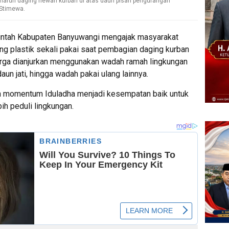
menaruh daging hewan kurban di atas daun pisan pengurangan
IStimewa.
tah Kabupaten Banyuwangi mengajak masyarakat
g plastik sekali pakai saat pembagian daging kurban
arga dianjurkan menggunakan wadah ramah lingkungan
un jati, hingga wadah pakai ulang lainnya.
an momentum Iduladha menjadi kesempatan baik untuk
h peduli lingkungan.