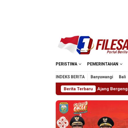
Loncat
ke
konten
PERISTIWA
PEMERINTAHAN
INDEKS BERITA
Banyuwangi
Bali
r ABHINAYA 2026, Ajang Bergengsi Cetak Relawan Muda Berpr
Berita Terbaru