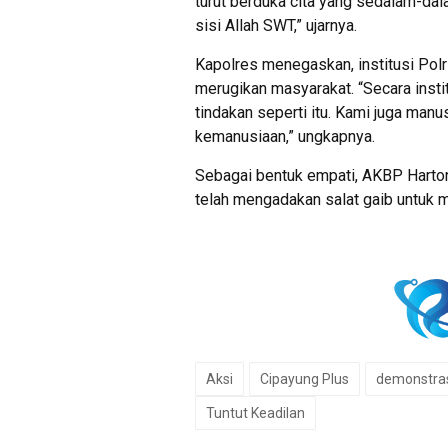
turut berduka cita yang sedalam-da
sisi Allah SWT,” ujarnya.
Kapolres menegaskan, institusi Polr
merugikan masyarakat. “Secara instit
tindakan seperti itu. Kami juga manu
kemanusiaan,” ungkapnya.
Sebagai bentuk empati, AKBP Harto
telah mengadakan salat gaib untuk
Aksi
Cipayung Plus
demonstra
Tuntut Keadilan