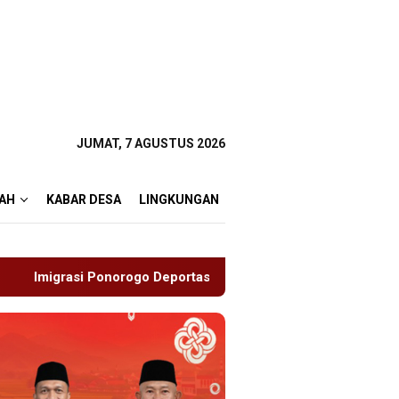
JUMAT, 7 AGUSTUS 2026
AH
KABAR DESA
LINGKUNGAN
portasi Satu WN Tiongkok Salahgunakan Ijin Tinggal
19