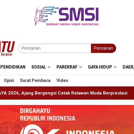
Pencarian
PENDIDIKAN
SOSIAL
PAREKRAF
GAYA HIDUP
DAER
Opini
Surat Pembaca
Video
Cetak Relawan Muda Berprestasi
Imigrasi Ponorogo De