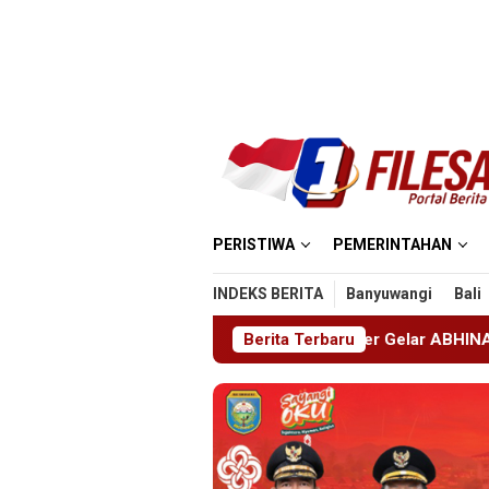
Loncat
ke
konten
PERISTIWA
PEMERINTAHAN
INDEKS BERITA
Banyuwangi
Bali
Wira SMKN 1 Jember Gelar ABHINAYA 2026, Ajang Bergengsi 
Berita Terbaru