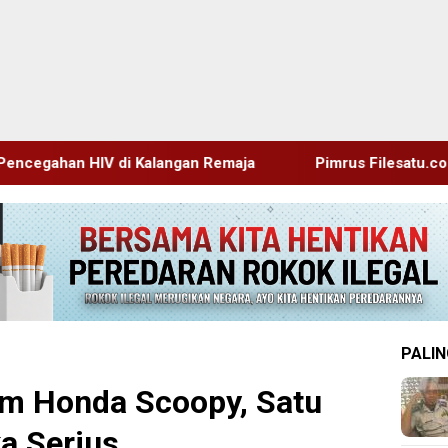
ngan Remaja
Pimrus Filesatu.co.id Supono, S.H. Menuju
PALIN
am Honda Scoopy, Satu
a Serius