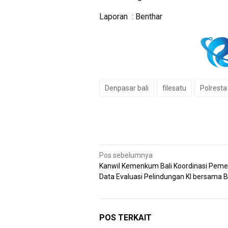
Laporan : Benthar
Denpasar bali
filesatu
Polresta
Navigasi
Pos sebelumnya
Kanwil Kemenkum Bali Koordinasi Pem
pos
Data Evaluasi Pelindungan KI bersama B
POS TERKAIT