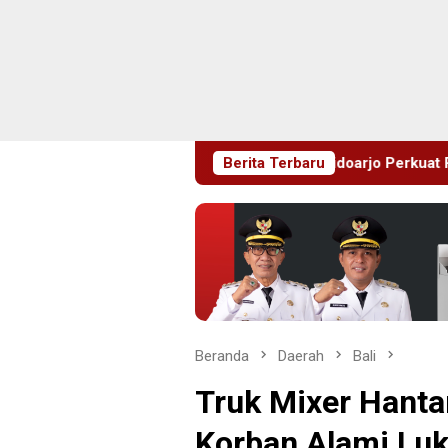
i Sejak Dini, Pemkab Sidoarjo Perkuat Pencegahan HIV di Kala
Berita Terbaru
Beranda
Daerah
Bali
Truk Mixer Hant
Korban Alami Luk