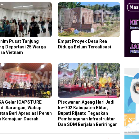
nim Pusat Tanjung
Empat Proyek Desa Rea
ng Deportasi 25 Warga
Diduga Belum Terealisasi
ra Vietnam
SA Gelar ICAPSTURE
Pisowanan Ageng Hari Jadi
 di Sarangan, Wabup
ke-702 Kabupaten Blitar,
tan Beri Apresiasi Penuh
Bupati Rijanto Tegaskan
k Kemajuan Daerah
Pembangunan Infrastruktur
Dan SDM Berjalan Beriringan