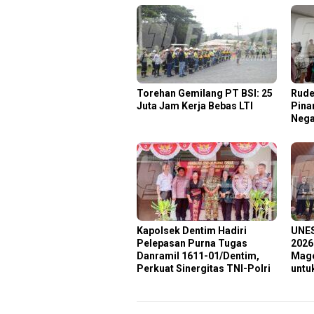
Torehan Gemilang PT BSI: 25
Rude
Juta Jam Kerja Bebas LTI
Pina
Nega
Kapolsek Dentim Hadiri
‎UNE
Pelepasan Purna Tugas
2026
Danramil 1611-01/Dentim,
Mage
Perkuat Sinergitas TNI-Polri
untu