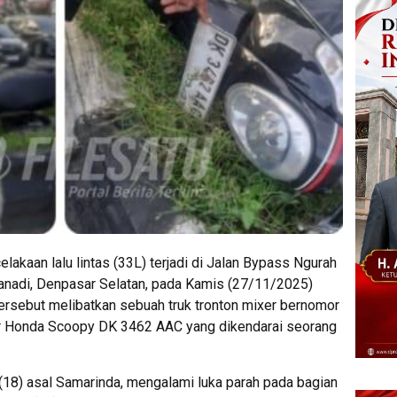
elakaan lalu lintas (33L) terjadi di Jalan Bypass Ngurah
Tirtanadi, Denpasar Selatan, pada Kamis (27/11/2025)
 tersebut melibatkan sebuah truk tronton mixer bernomor
r Honda Scoopy DK 3462 AAC yang dikendarai seorang
(18) asal Samarinda, mengalami luka parah pada bagian