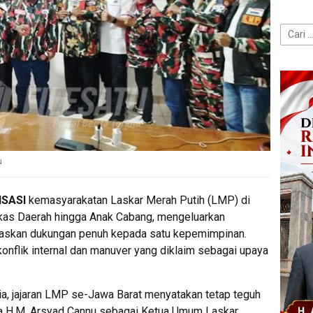
Cari
untuk:
u
SASI
kemasyarakatan Laskar Merah Putih (LMP) di
arkas Daerah hingga Anak Cabang, mengeluarkan
gaskan dukungan penuh kepada satu kepemimpinan.
konflik internal dan manuver yang diklaim sebagai upaya
ia, jajaran LMP se-Jawa Barat menyatakan tetap teguh
 H.M. Arsyad Cannu sebagai Ketua Umum Laskar