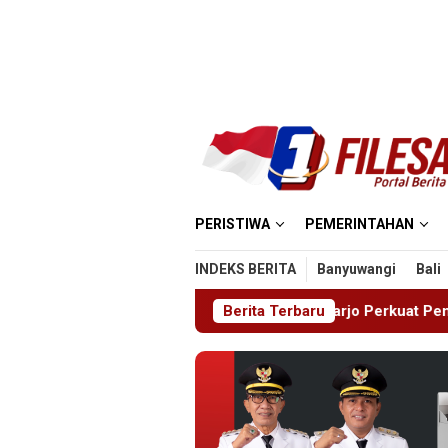
Loncat
ke
konten
PERISTIWA
PEMERINTAHAN
INDEKS BERITA
Banyuwangi
Bali
ak Dini, Pemkab Sidoarjo Perkuat Pencegahan HIV di Kalangan 
Berita Terbaru