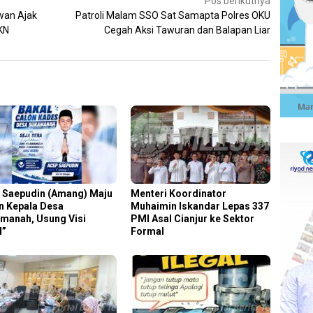
Pos berikutnya
wan Ajak
Patroli Malam SSO Sat Samapta Polres OKU
KN
Cegah Aksi Tawuran dan Balapan Liar
 Saepudin (Amang) Maju
Menteri Koordinator
n Kepala Desa
Muhaimin Iskandar Lepas 337
manah, Usung Visi
PMI Asal Cianjur ke Sektor
I”
Formal