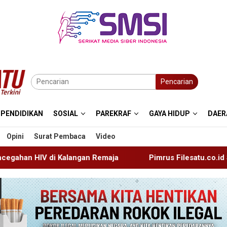
Pencarian
PENDIDIKAN
SOSIAL
PAREKRAF
GAYA HIDUP
DAER
Opini
Surat Pembaca
Video
Remaja
Pimrus Filesatu.co.id Supono, S.H. Menuju Tana