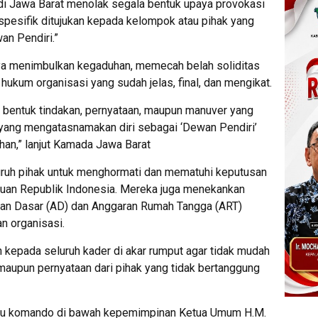
 di Jawa Barat menolak segala bentuk upaya provokasi
a spesifik ditujukan kepada kelompok atau pihak yang
an Pendiri.”
ya menimbulkan kegaduhan, memecah belah soliditas
hukum organisasi yang sudah jelas, final, dan mengikat.
bentuk tindakan, pernyataan, maupun manuver yang
 yang mengatasnamakan diri sebagai ‘Dewan Pendiri’
an,” lanjut Kamada Jawa Barat
ruh pihak untuk menghormati dan mematuhi keputusan
tuan Republik Indonesia. Mereka juga menekankan
ran Dasar (AD) dan Anggaran Rumah Tangga (ART)
n organisasi.
an kepada seluruh kader di akar rumput agar tidak mudah
 maupun pernyataan dari pihak yang tidak bertanggung
atu komando di bawah kepemimpinan Ketua Umum H.M.