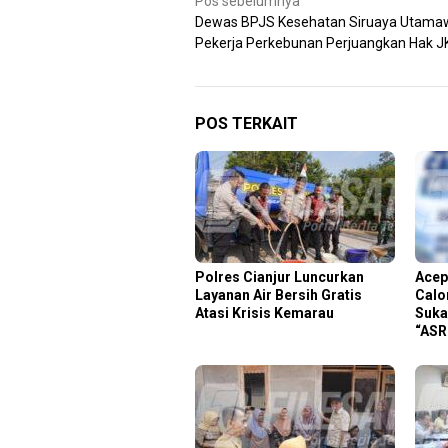
Navigasi
Pos sebelumnya
Dewas BPJS Kesehatan Siruaya Utama
pos
Pekerja Perkebunan Perjuangkan Hak J
POS TERKAIT
Polres Cianjur Luncurkan
Acep
Layanan Air Bersih Gratis
Calo
Atasi Krisis Kemarau
Suka
“ASR